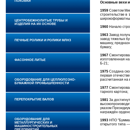
ПОКОВКИ
Основные вехи и
1959
Советом Ми
строительстве в 
широкоформатных
ЦЕНТРОБЕЖНОЛИТЫЕ ТРУБЫ И
ИЗДЕЛИЯ НА ИХ ОСНОВЕ
1960
Начало стро
1963
Завод получ
завод тяжелых б
ПЕЧНЫЕ РОЛИКИ И РОЛИКИ МЛНЗ
машину, предназн
бумагу;
1967
Смонтирован
изготовленная н
ФАСОННОЕ ЛИТЬЕ
Б-21;
1975
Создана ско
первая отечестве
рассчитанная на 
ОБОРУДОВАНИЕ ДЛЯ ЦЕЛЛЮЛОЗНО-
БУМАЖНОЙ ПРОМЫШЛЕННОСТИ
1977
Смонтирован
тарного картона;
ПЕРЕПОКРЫТИЕ ВАЛОВ
1981
За достигну
высокопроизводи
указом Президиу
награждён ордено
ОБОРУДОВАНИЕ ДЛЯ
1993
НПО "Буммаш
МЕТАЛЛУРГИЧЕСКИХ И
открытого типа —
МАШИНОСТРОИТЕЛЬНЫХ
ПРЕДПРИЯТИЙ