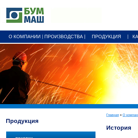
+7 3412
79 25 00
О КОМПАНИИ
ПРОИЗВОДСТВА
ПРОДУКЦИЯ
К
office@bummash.ru
Главная
»
О компан
Продукция
История