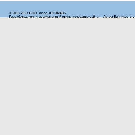
© 2018-2023 ООО Завод «БУММАШ»
Разработка логотипа
, фирменный стиль и создание сайта — Артем Банников-ст