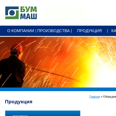
+7 3412
79 25 00
О КОМПАНИИ
ПРОИЗВОДСТВА
ПРОДУКЦИЯ
К
office@bummash.ru
Главная
» Оборудов
Продукция