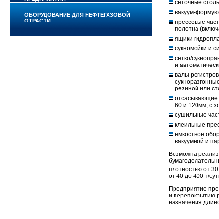
сеточные столы
вакуум-формую
ОБОРУДОВАНИЕ ДЛЯ НЕФТЕГАЗОВОЙ
ОТРАСЛИ
прессовые част
полотна (включ
ящики гидропла
сукномойки и с
сетко/сукнопра
и автоматическ
валы регистров
сукноразгонны
резиной или ст
отсасывающие 
60 и 120мм, с 
сушильные част
клеильные пре
ёмкостное обор
вакуумной и па
Возможна реализа
бумагоделательны
плотностью от 30 
от 40 до 400 т/сут
Предприятие пред
и перепокрытию р
назначения длино